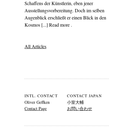
Schaffens der Künstlerin, eben jener
Ausstellungsvorbereitung. Doch im selben
Augenblick erschließt er einen Blick in den
Kosmos [...] Read more
– ‘Marina Abramović –
.
Künstlerin der Gegenwart’
All Articles
Search GEFFKEN MIYAMOTO
INTL. CONTACT
CONTACT JAPAN
Oliver Geffken
小室大輔
Contact Page
お問い合わせ