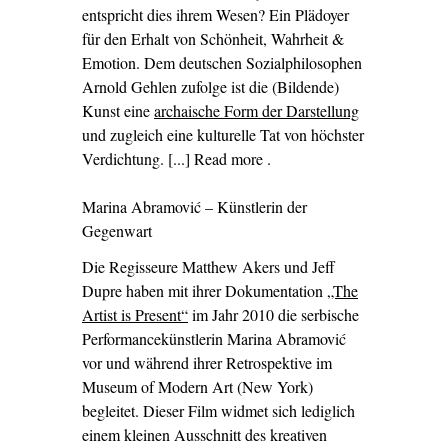
entspricht dies ihrem Wesen? Ein Plädoyer
für den Erhalt von Schönheit, Wahrheit &
Emotion. Dem deutschen Sozialphilosophen
Arnold Gehlen zufolge ist die (Bildende)
Kunst eine
archaische Form der Darstellung
und zugleich eine kulturelle Tat von höchster
Verdichtung. [...] Read more
– ‘Schönheit. Wahrheit.
.
Emotion.’
Marina Abramović – Künstlerin der
Gegenwart
Die Regisseure Matthew Akers und Jeff
Dupre haben mit ihrer Dokumentation
„The
Artist is Present“
im Jahr 2010 die serbische
Performancekünstlerin Marina Abramović
vor und während ihrer Retrospektive im
Museum of Modern Art (New York)
begleitet. Dieser Film widmet sich lediglich
einem kleinen Ausschnitt des kreativen